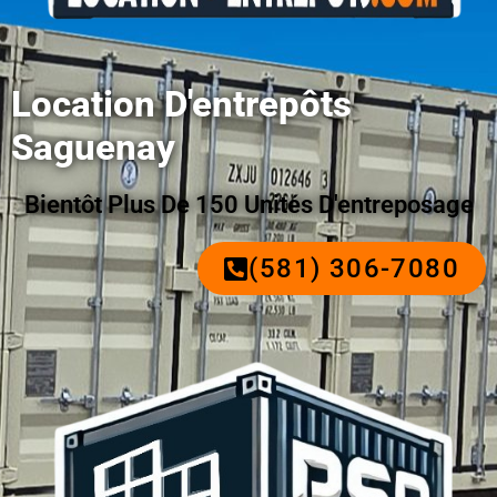
Location D'entrepôts
Saguenay
Bientôt Plus De 150 Unités D'entreposage
(581) 306-7080